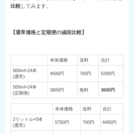
比較
してみます。
【通常価格と定期便の値段比較】
本体価格
送料
合計
500ml×24本
4500円
700円
5200円
(通常)
500ml×24本
3600円
無料
3600円
(定期便)
本体価格
送料
合計
2リットル×9本
5750円
700円
6450円
(通常)