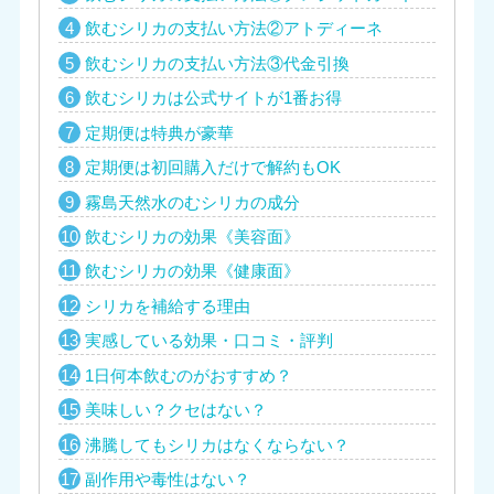
飲むシリカの支払い方法②アトディーネ
飲むシリカの支払い方法③代金引換
飲むシリカは公式サイトが1番お得
定期便は特典が豪華
定期便は初回購入だけで解約もOK
霧島天然水のむシリカの成分
飲むシリカの効果《美容面》
飲むシリカの効果《健康面》
シリカを補給する理由
実感している効果・口コミ・評判
1日何本飲むのがおすすめ？
美味しい？クセはない？
沸騰してもシリカはなくならない？
副作用や毒性はない？