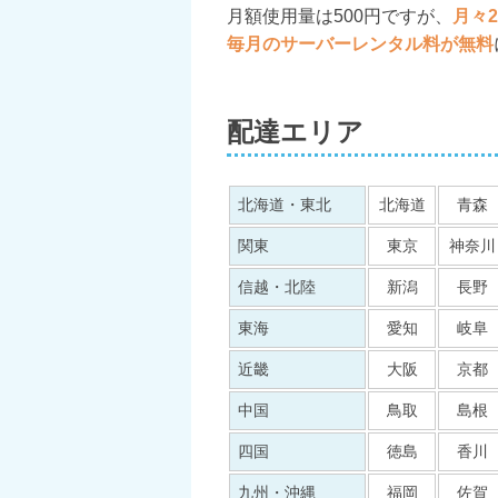
月額使用量は500円ですが、
月々
毎月のサーバーレンタル料が無料
配達エリア
北海道・東北
北海道
青森
関東
東京
神奈川
信越・北陸
新潟
長野
東海
愛知
岐阜
近畿
大阪
京都
中国
鳥取
島根
四国
徳島
香川
九州・沖縄
福岡
佐賀