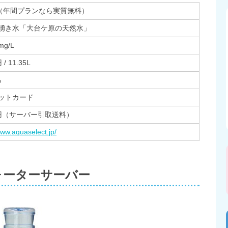
円（年間プランなら実質無料）
湧き水「大台ケ原の天然水」
mg/L
 / 11.35L
ら
ットカード
00円（サーバー引取送料）
www.aquaselect.jp/
ォーターサーバー