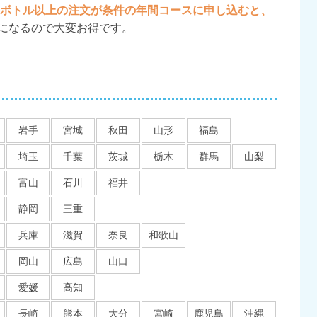
2ボトル以上の注文が条件の年間コースに申し込むと、
になるので大変お得です。
岩手
宮城
秋田
山形
福島
埼玉
千葉
茨城
栃木
群馬
山梨
富山
石川
福井
静岡
三重
兵庫
滋賀
奈良
和歌山
岡山
広島
山口
愛媛
高知
長崎
熊本
大分
宮崎
鹿児島
沖縄