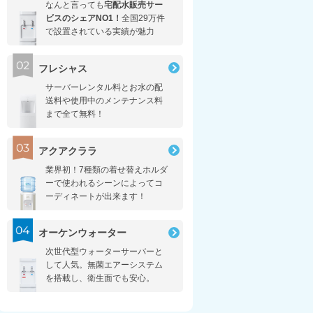
なんと言っても
宅配水販売サー
ビスのシェアNO1！
全国29万件
で設置されている実績が魅力
フレシャス
サーバーレンタル料とお水の配
送料や使用中のメンテナンス料
まで全て無料！
アクアクララ
業界初！7種類の着せ替えホルダ
ーで使われるシーンによってコ
ーディネートが出来ます！
オーケンウォーター
次世代型ウォーターサーバーと
して人気。無菌エアーシステム
を搭載し、衛生面でも安心。