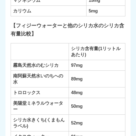
マグネシウム
15mg
カリウム
5mg
【フィジーウォーターと他のシリカ水のシリカ含
有量比較】
シリカ含有量(1リットル
あたり)
霧島天然水のむシリカ
97mg
南阿蘇天然水いのちへの
89mg
水
トロロックス
48mg
美陽堂ミネラルウォータ
50mg
ー
シリカ水きくち(くまもん
52mg
ラベル)