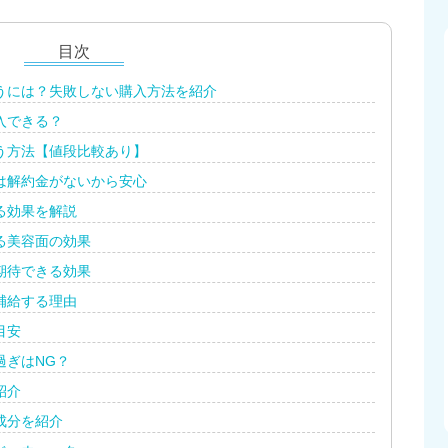
目次
うには？失敗しない購入方法を紹介
入できる？
う方法【値段比較あり】
は解約金がないから安心
る効果を解説
る美容面の効果
期待できる効果
補給する理由
目安
過ぎはNG？
紹介
成分を紹介