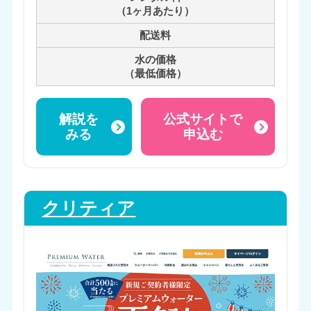
（1ヶ月あたり）
配送料
水の価格
（最低価格）
解説を
公式サイトで
みる
申込む
クリティア