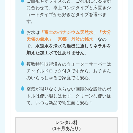
ご自宅やオフィスなど、ご利用になる場所
に合わせて、卓上ロングタイプと床置きシ
ョートタイプから好きなタイプを選べま
す。
お水は
「富士のバナジウム天然水」「大分
天領の銘水」「京都・丹波の銘水」
なの
で、
水道水を浄水ろ過機に通しミネラルを
加えた加工水ではありません
。
複数特許取得済みのウォーターサーバーは
チャイルドロック付きですから、お子さん
のいらっしゃるご家庭でも安心。
空気が限りなく入らない画期的な設計のボ
トルは使い廻しはせず、クリーンな使い捨
て。いつも新品で衛生面も安心！
レンタル料
（1ヶ月あたり）