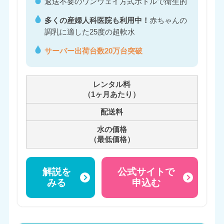
返送不要のワンウェイ方式ボトルで衛生的
多くの産婦人科医院も利用中！
赤ちゃんの
調乳に適した25度の超軟水
サーバー出荷台数20万台突破
レンタル料
（1ヶ月あたり）
配送料
水の価格
（最低価格）
解説を
公式サイトで
みる
申込む